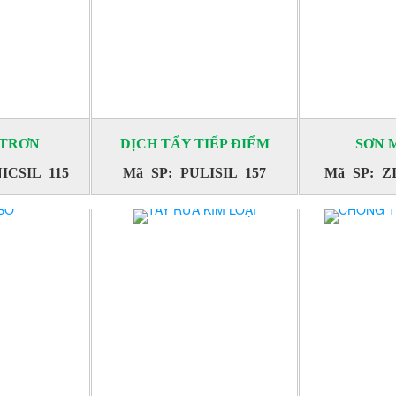
 TRƠN
DỊCH TẨY TIẾP ĐIỂM
SƠN 
ICSIL 115
Mã SP: PULISIL 157
Mã SP: Z