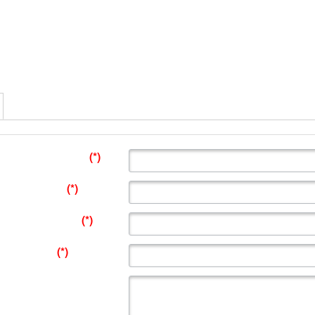
Tên Đơn Vị
(*)
:
Địa chỉ
(*)
:
Điện thoại
(*)
:
Email
(*)
:
Lời nhắn: