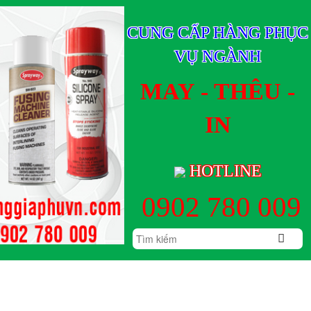
CUNG CẤP HÀNG PHỤC
VỤ NGÀNH
MAY - THÊU -
IN
HOTLINE
0902 780 009
 LỰC
THAM KHẢO GIÁ