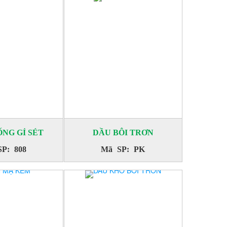
NG GỈ SÉT
DẦU BÔI TRƠN
P: 808
Mã SP: PK