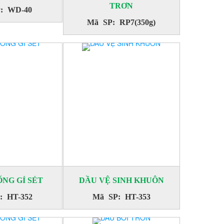
TRƠN
: WD-40
Mã SP: RP7(350g)
NG GỈ SÉT
DẦU VỆ SINH KHUÔN
: HT-352
Mã SP: HT-353