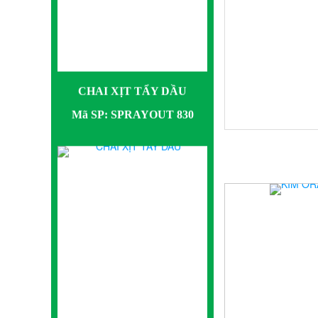
CHAI XỊT TẨY DẦU
Mã SP: SPRAYOUT 830
SẢN PHẨM
CHAI XỊT TẨY DẦU
Mã SP: SPRAYOUT 831