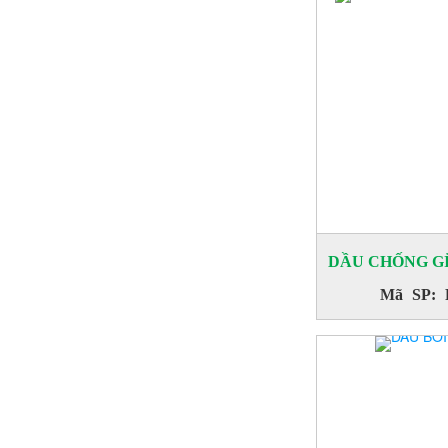
SILICONE TÁCH KHUÔN
Mã SP: SPRAYVAN 945
DẦU CHỐNG GỈ
Mã SP: 