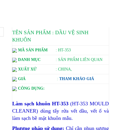
TÊN SẢN PHẨM : DẦU VỆ SINH
KHUÔN
MÃ SẢN PHẨM
: HT-353
DANH MỤC
: SẢN PHẨM LIÊN QUAN
XUẤT XỨ
: CHINA,
GIÁ
:
THAM KHẢO GIÁ
CÔNG DỤNG:
Làm sạch khuôn HT-353
(HT-353 MOULD
CLEANER) dùng tẩy rửa vết dầu, vết ố và
làm sạch bề mặt khuôn mẫu.
Phương pháp sử dụng:
Chỉ cần phun sương