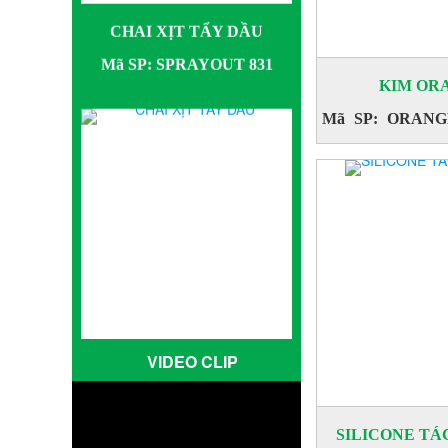
KIM OR
Mã SP: ORAN
CHAI XỊT TẨY DẦU
Mã SP: SPRAYOUT 833
VIDEO CLIP
SILICONE T