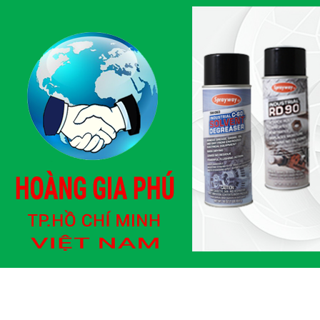
Mã SP: SPRAYVAN 99
CHẤT TẨY DẦU
Mã SP: PULIMAK 3
TRANG CHỦ
GIỚI THIỆU