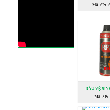
Mã SP: S
TẨY DẦU
Mã SP: PULL OUT 2 ECO
DẦU VỆ SIN
Mã SP: