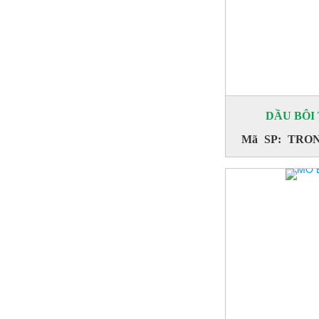
CHAI XỊT TẨY DẦU
Mã SP: SPRAYVAN 830
DẦU BÔI
Mã SP: TRON
TẨY BĂNG CHUYỀN
Mã SP: SPRAYVAN 823