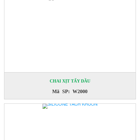
CHAI XỊT TẨY DẦU
Mã SP: W2000
KEO DÁN ĐỊNH VỊ
Mã SP: SPRAYVAN 99