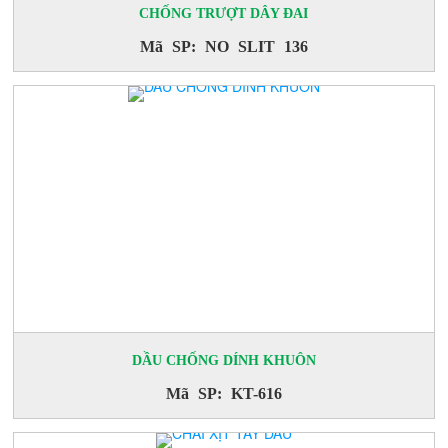
CHỐNG TRƯỢT DÂY ĐAI
TẨY BĂNG CHUYỀN
Mã SP: NO SLIT 136
Mã SP: SPRAYVAN 823
DẦU CHỐNG DÍNH KHUÔN
Mã SP: KT-616
CHAI XỊT CHỐNG TƯA MÉP VẢI
Mã SP: SPRAYVAN 821