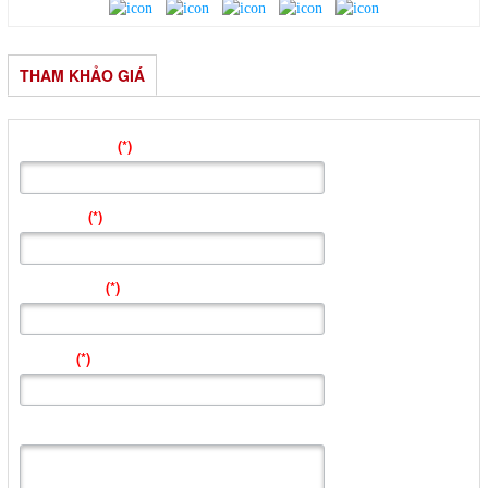
THAM KHẢO GIÁ
Tên Đơn Vị
(*)
:
Địa chỉ
(*)
:
Điện thoại
(*)
:
Email
(*)
:
Lời nhắn: