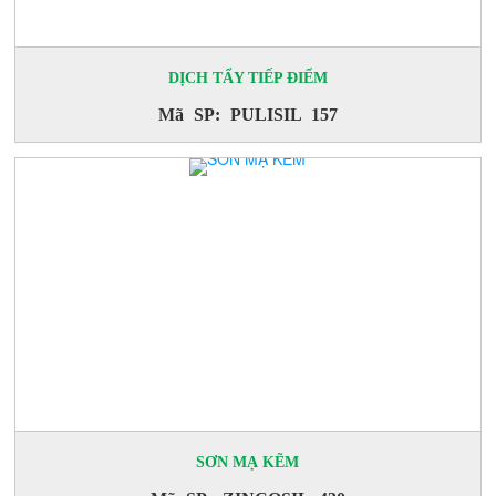
DỊCH TẨY TIẾP ĐIỂM
Mã SP: PULISIL 157
SƠN MẠ KẼM