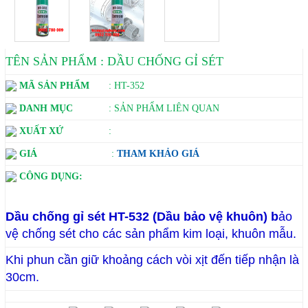
TÊN SẢN PHẨM : DẦU CHỐNG GỈ SÉT
MÃ SẢN PHẨM
: HT-352
DANH MỤC
: SẢN PHẨM LIÊN QUAN
XUẤT XỨ
:
GIÁ
:
THAM KHẢO GIÁ
CÔNG DỤNG:
Dầu chống gỉ sét HT-532
(Dầu bảo vệ khuôn)
b
ảo
vệ chống sét cho các sản phẩm kim loại, khuôn mẫu.
Khi phun cần giữ khoảng cách vòi xịt đến tiếp nhận là
30cm.