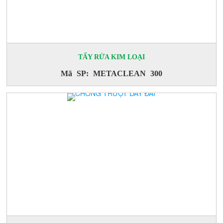
TẨY RỬA KIM LOẠI
CHAI XỊT TẨY DẦU
Mã SP: METACLEAN 300
Mã SP: SPRAYVAN 830