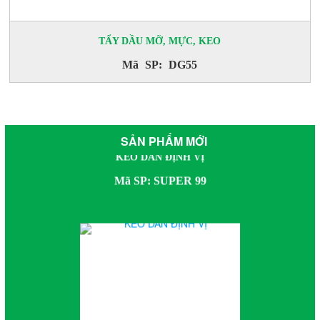
TẨY DẦU MỠ, MỰC, KEO
Mã SP: DG55
KEO DÁN ĐỊNH VỊ
Mã SP: SUPER 99
SẢN PHẨM MỚI