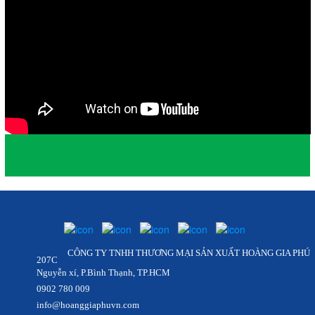
TẨY DẦU
Mã SP: PULL OUT 2 ECO
CÔNG TY TNHH THƯƠNG MẠI SẢN XUẤT HOÀNG GIA PHÚ
207C
Nguyễn xí, P.Bình Thạnh, TP.HCM
0902 780 009
info@hoanggiaphuvn.com