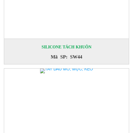
SILICONE TÁCH KHUÔN
Mã SP: SW44
CHẤT TẨY DẦU
Mã SP: PULIMAK 3