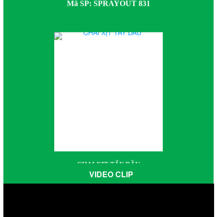
CHAI XỊT TẨY DẦU
Mã SP: SPRAYOUT 833
VIDEO CLIP