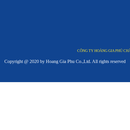
SILICONE TÁCH KHUÔN
Mã SP: SPRAYVAN 945
CÔNG TY HOÀNG GIA PHÚ CHÂN THÀNH CẢM ƠN 
Copyright @ 2020 by Hoang Gia Phu Co.,Ltd. All rights reserved